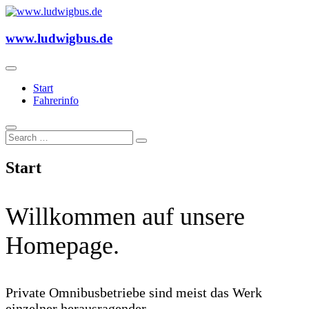
Skip
to
Ludwig Omnibus GmbH
content
www.ludwigbus.de
www.ludwigbus.de
Start
Fahrerinfo
Start
Willkommen auf unsere
Homepage.
Private Omnibusbetriebe sind meist das Werk
einzelner herausragender